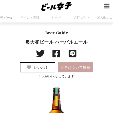
発売ビール
イベント情報
トップ
入門ガイド
ほろ酔いコ
Beer Guide
奥大和ビール ハーバルエール
いいね！
記事について投稿
0
人がいいね!しています