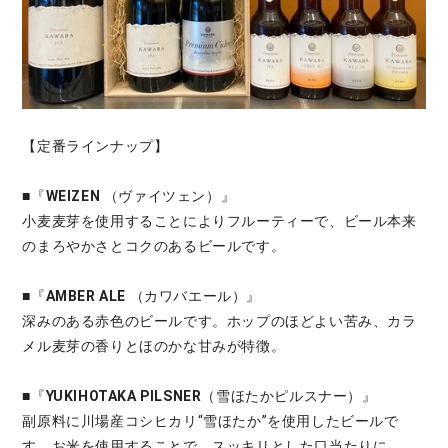
【定番ラインナップ】
■『
WEIZEN
（ヴァイツェン）』
小麦麦芽を使用することによりフルーティーで、ビール本来
のまろやかさとコクのあるビールです。
■『
AMBER ALE
（カワバエール）』
深みのある赤色のビールです。ホップのほどよい苦み、カラ
メル麦芽の香りとほのかな甘みが特徴。
■『
YUKIHOTAKA PILSNER
（雪ほたかピルスナー）』
副原料に川場産コシヒカリ“雪ほたか”を使用したビールで
す。お米を使用することで、スッキリとした口当たりに。