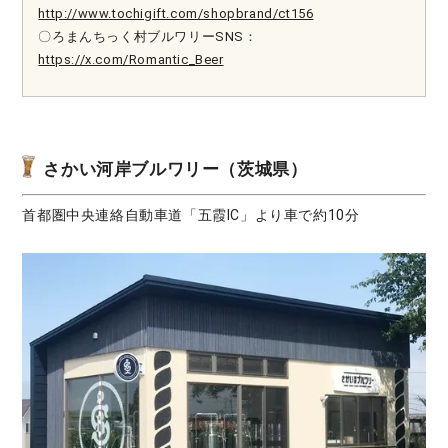
http://www.tochigift.com/shopbrand/ct156
〇ろまんちっく村ブルワリーSNS：
https://x.com/Romantic_Beer
さかい河岸ブルワリー（茨城県）
首都圏中央連絡自動車道「五霞IC」より車で約10分