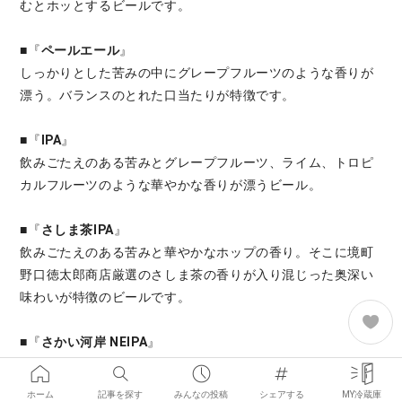
むとホッとするビールです。
■『
ペールエール
』
しっかりとした苦みの中にグレープフルーツのような香りが
漂う。バランスのとれた口当たりが特徴です。
■『
IPA
』
飲みごたえのある苦みとグレープフルーツ、ライム、トロピ
カルフルーツのような華やかな香りが漂うビール。
■『
さしま茶IPA
』
飲みごたえのある苦みと華やかなホップの香り。そこに境町
野口徳太郎商店厳選のさしま茶の香りが入り混じった奥深い
味わいが特徴のビールです。
■『
さかい河岸 NEIPA
』
ほのかな甘みがあり、苦みは控えめ。ホップをふんだんに使
用し、フルーティーでジューシーな味わいが特徴のビールで
ホーム
記事を探す
みんなの投稿
シェアする
MY冷蔵庫