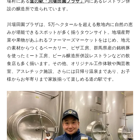
場村にある
道の駅「川場田園プラザ」
内にあるレストラン併
設の醸造所で造られています。
川場田園プラザは、5万ヘクタールを超える敷地内に自然の恵
みが堪能できるスポットが多く揃うタウンサイト。地場産野
菜や果物があふれるファーマーズマーケットをはじめ、地元
の素材からつくるベーカリー、ピザ工房、群馬県産の銘柄豚
を使ったミート工房、ビール醸造所併設レストランなどの飲
食店も多く揃います。その他、オリジナル工作体験や陶芸教
室、アスレチック施設、さらには日帰り温泉まであり、お子
様からお年寄りまで家族揃って楽しめる道の駅です。