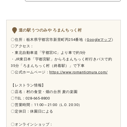
道の駅うつのみや ろまんちっく村
〇住所：栃木県宇都宮市新里町丙254番地（
Googleマップ
）
〇アクセス：
・東北自動車道「宇都宮IC」より車で約5分
・JR東日本「宇都宮駅」からろまんちっく村行きバスで約
35分「ろまんちっく村（終着駅）」で下車
〇公式ホームページ：
https://www.romanticmura.com/
【レストラン情報】
〇店名：村の食堂・畑の台所 麦の楽園
〇TEL：028-665-8800
〇営業時間：11:00～21:00（L.O. 20:30）
〇定休日：休園日による
〇オンラインショップ：