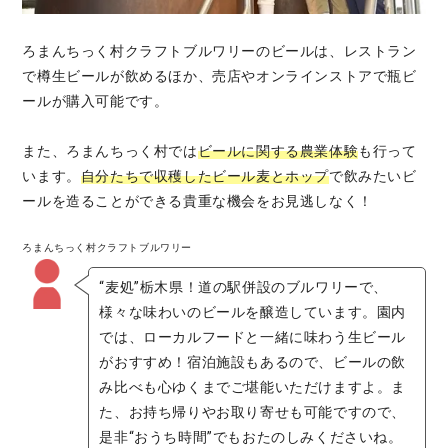
ろまんちっく村クラフトブルワリーのビールは、レストラン
で樽生ビールが飲めるほか、売店やオンラインストアで瓶ビ
ールが購入可能です。
また、ろまんちっく村では
ビールに関する農業体験
も行って
います。
自分たちで収穫したビール麦とホップ
で飲みたいビ
ールを造ることができる貴重な機会をお見逃しなく！
ろまんちっく村クラフトブルワリー
“麦処”栃木県！道の駅併設のブルワリーで、
様々な味わいのビールを醸造しています。園内
では、ローカルフードと一緒に味わう生ビール
がおすすめ！宿泊施設もあるので、ビールの飲
み比べも心ゆくまでご堪能いただけますよ。ま
た、お持ち帰りやお取り寄せも可能ですので、
是非“おうち時間”でもおたのしみくださいね。