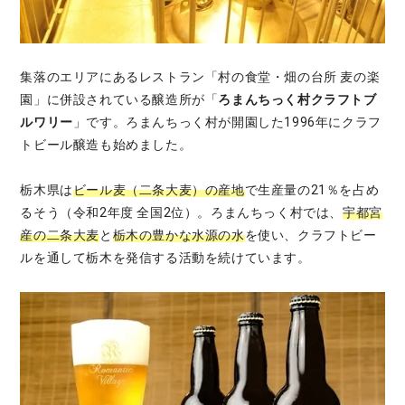
集落のエリアにあるレストラン「村の食堂・畑の台所 麦の楽
園」に併設されている醸造所が「
ろまんちっく村クラフトブ
ルワリー
」です。ろまんちっく村が開園した1996年にクラフ
トビール醸造も始めました。
栃木県は
ビール麦（二条大麦）の産地
で生産量の21％を占め
るそう（令和2年度 全国2位）。ろまんちっく村では、
宇都宮
産の二条大麦
と
栃木の豊かな水源の水
を使い、クラフトビー
ルを通して栃木を発信する活動を続けています。