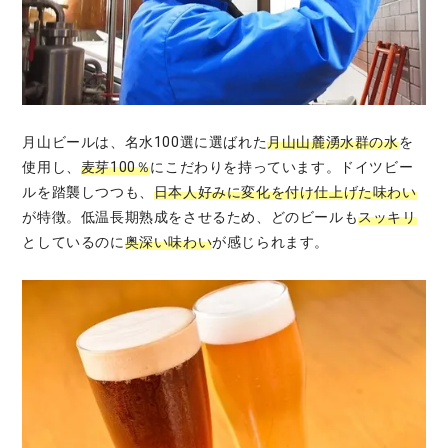
月山ビールは、名水100選に選ばれた
月山山麓湧水群の水
を
使用し、
麦芽100％
にこだわりを持っています。ドイツビー
ルを踏襲しつつも、
日本人好みに変化を付け仕上げた味わい
が特徴。低温長期熟成をさせるため、どのビールも
スッキリ
としているのに
奥深い味わい
が感じられます。