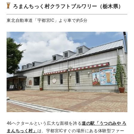
ろまんちっく村クラフトブルワリー（栃木県）
東北自動車道「宇都宮IC」より車で約5分
46ヘクタールという広大な面積を誇る
道の駅「うつのみや ろ
まんちっく村」
は、宇都宮ICすぐの場所にある体験型ファー