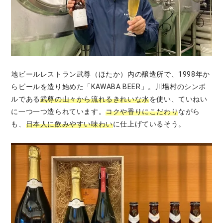
地ビールレストラン武尊（ほたか）内の醸造所で、1998年か
らビールを造り始めた「KAWABA BEER」。川場村のシンボ
ルである
武尊の山々から流れるきれいな水
を使い、ていねい
に一つ一つ造られています。
コクや香りにこだわり
ながら
も、
日本人に飲みやすい味わい
に仕上げているそう。