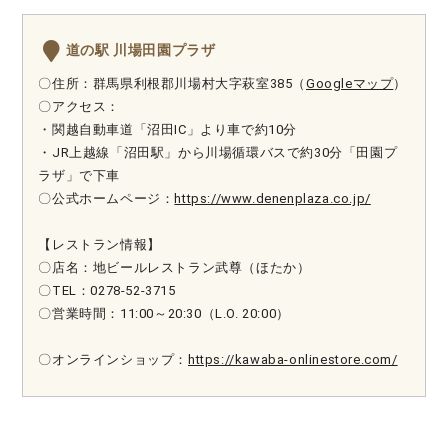
道の駅 川場田園プラザ
〇住所：群馬県利根郡川場村大字萩室385（
Googleマップ
）
〇アクセス：
・関越自動車道「沼田IC」より車で約10分
・JR上越線「沼田駅」から川場循環バスで約30分「田園プ
ラザ」で下車
〇公式ホームページ：
https://www.denenplaza.co.jp/
【レストラン情報】
〇店名：地ビールレストラン武尊（ほたか）
〇TEL：0278-52-3715
〇営業時間：11:00～20:30（L.O. 20:00）
〇オンラインショップ：
https://kawaba-onlinestore.com/