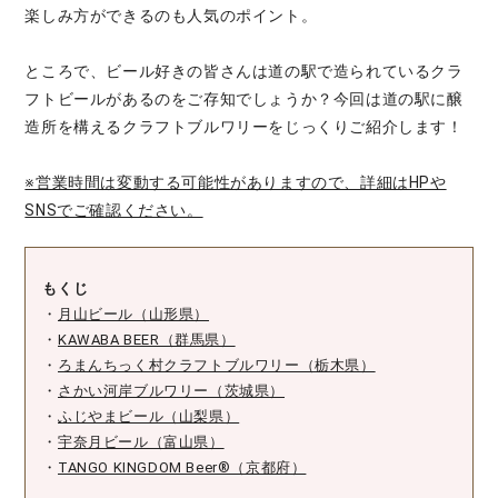
楽しみ方ができるのも人気のポイント。
ところで、ビール好きの皆さんは道の駅で造られているクラ
フトビールがあるのをご存知でしょうか？今回は道の駅に醸
造所を構えるクラフトブルワリーをじっくりご紹介します！
※営業時間は変動する可能性がありますので、詳細はHPや
SNSでご確認ください。
もくじ
・
月山ビール（山形県）
・
KAWABA BEER（群馬県）
・
ろまんちっく村クラフトブルワリー（栃木県）
・
さかい河岸ブルワリー（茨城県）
・
ふじやまビール（山梨県）
・
宇奈月ビール（富山県）
・
TANGO KINGDOM Beer®（京都府）