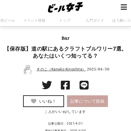
発売ビール
イベント情報
トップ
入門ガイド
ほろ酔いコ
Bar
【保存版】道の駅にあるクラフトブルワリー7選。
あなたはいくつ知ってる？
2025/04/30
きのこ（Kanako Kinoshita）
いいね！
記事について投稿
3
人がいいね!しています
記事公開日：2021/4/21
最終記事更新日：2025/4/30