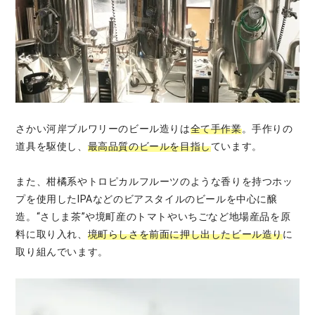
さかい河岸ブルワリーのビール造りは
全て手作業
。手作りの
道具を駆使し、
最高品質のビールを目指し
ています。
また、柑橘系やトロピカルフルーツのような香りを持つホッ
プを使用したIPAなどのビアスタイルのビールを中心に醸
造。“さしま茶”や境町産のトマトやいちごなど地場産品を原
料に取り入れ、
境町らしさを前面に押し出したビール造り
に
取り組んでいます。