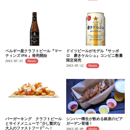
ベルギー産クラフトビール『マー
ドイツビールがモデル『サッポ
ティンズ IPA 』発売開始
ロ 磨きケルシュ』コンビニ数量
限定発売
2015/07/13
News
2015/07/12
News
バーガーキング クラフトビール
シンハー樽生が飲める銀座のビア
とサイドメニューで “少し贅沢な
ガーデン登場！
大人のファストフード” へ！
2015/07/09
News