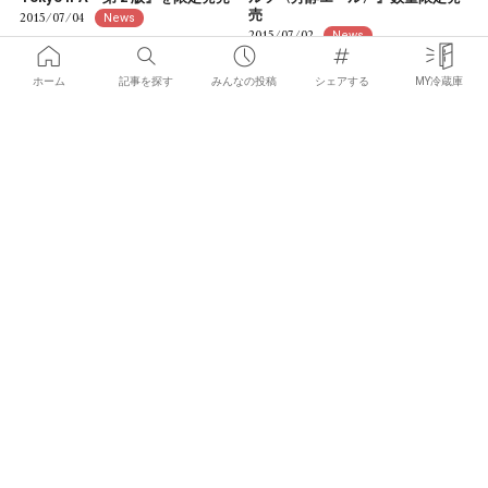
売
2015/07/04
News
2015/07/02
News
ホーム
記事を探す
みんなの投稿
シェアする
MY冷蔵庫
×
お気に入りの記事を見つけて
みんなにシェアしよう！
肉食女子集合！大阪でセレブすぎ
セブン & アイ × サッポロビールが
る“プールサイド”ビアテラス開催
共同開発『欧州四大セレクショ
中
ン ドルトムンダー』発売
2015/07/01
2015/06/29
News
News