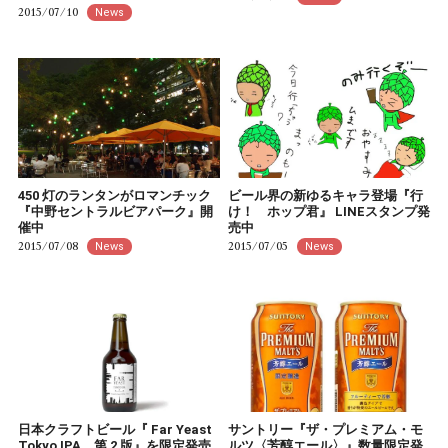
2015/07/10
News
450 灯のランタンがロマンチック
ビール界の新ゆるキャラ登場『行
『中野セントラルビアパーク』開
け！ ホップ君』 LINEスタンプ発
催中
売中
2015/07/08
2015/07/05
News
News
日本クラフトビール『 Far Yeast
サントリー『ザ・プレミアム・モ
Tokyo IPA 第 2 版』を限定発売
ルツ〈芳醇エール〉』数量限定発