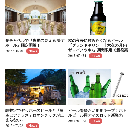
夜チャペルで『夜景の見える 美ア
秋の夜長に飲みたくなるビール
ホール』限定開催！
『グランドキリン 十六夜の月(イ
ザヨイノツキ)』期間限定で新発売
2015/08/05
News
2015/07/31
News
軽井沢でヤッホーのビールと「星
ビールを冷たいままキープ！ボト
空ビアテラス」ロマンチックが止
ルビール用アイスロッド新発売
まらない♪
2015/07/23
News
2015/07/28
News