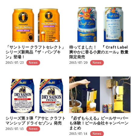
「サントリー クラフトセレクト」
待ってました！ 『 Craft Label
シリーズ新商品『ザ・パンプキ
爽やかに香る小麦のエール』数量
ン』登場！
限定発売
2015/07/23
2015/07/20
News
News
シリーズ第 3 弾『アサヒ クラフト
『必ずもらえる』ビールサーバー
マンシップ ドライセゾン』発売
も体験！ビール会社キャンペーン
まとめ
2015/07/15
News
2015/07/14
News