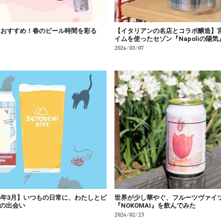
見におすすめ！春のビール時間を彩る
【イタリアンの名店とコラボ醸造】
イムを使ったセゾン『Napoliの陽
2026/03/07
6年3月】いつもの日常に、わたしとビ
世界が少し華やぐ、フルーツヴァイ
の出会い
『NOKOMAI』を飲んでみた
2026/02/23