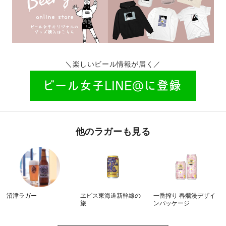
＼楽しいビール情報が届く／
他のラガーも見る
沼津ラガー
ヱビス東海道新幹線の
一番搾り 春爛漫デザイ
旅
ンパッケージ