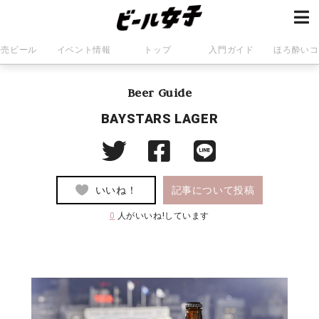
発売ビール
イベント情報
トップ
入門ガイド
ほろ酔いコ
Beer Guide
BAYSTARS LAGER
いいね！
記事について投稿
0
人がいいね!しています