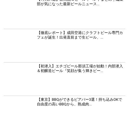
部が気になった最新ビールニュース...
【徹底レポート】成田空港にクラフトビール専門カ
フェが誕生！出発直前まで生ビール、...
【初潜入】エチゴビール那須工場が始動！内部潜入
＆初醸造ビール『笑顔が集う輝きビー...
【東京】BBQができるビアバー3選！持ち込みOKで
自由度の高いBBQから、熟成肉...