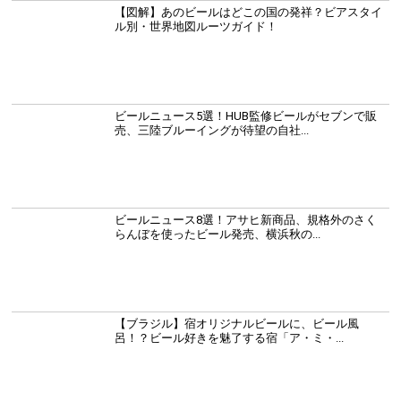
【図解】あのビールはどこの国の発祥？ビアスタイ
ル別・世界地図ルーツガイド！
ビールニュース5選！HUB監修ビールがセブンで販
売、三陸ブルーイングが待望の自社...
ビールニュース8選！アサヒ新商品、規格外のさく
らんぼを使ったビール発売、横浜秋の...
【ブラジル】宿オリジナルビールに、ビール風
呂！？ビール好きを魅了する宿「ア・ミ・...