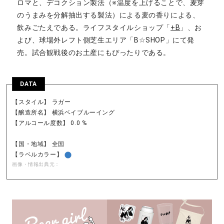
ロマと、デコクション製法（※温度を上げることで、麦芽
のうまみを分解抽出する製法）による麦の香りによる、
飲みごたえである。ライフスタイルショップ「
+B
」、お
よび、球場外レフト側芝生エリア「B☆SHOP」にて発
売。試合観戦後のお土産にもぴったりである。
DATA
【スタイル】 ラガー
【醸造所名】 横浜ベイブルーイング
【アルコール度数】 0.0 %
【国・地域】 全国
【ラベルカラー】
画像・情報出典元：