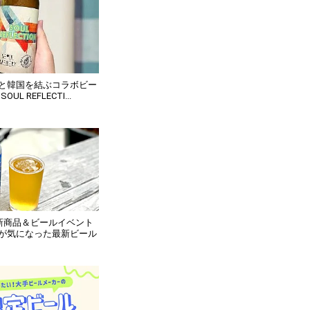
と韓国を結ぶコラボビー
UL REFLECTI...
】新商品＆ビールイベント
が気になった最新ビール