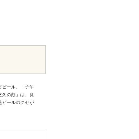
石ビール。「子午
悠久の刻」は、良
黒ビールのクセが