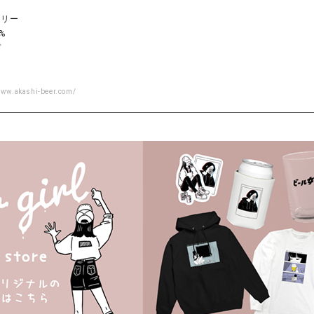
ツ
ワリー
%
プ
www.akashi-beer.com/