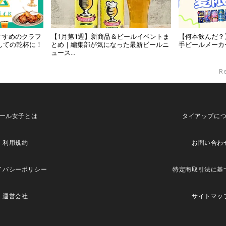
すすめのクラフ
【1月第1週】新商品＆ビールイベントま
【何本飲んだ？
しての乾杯に！
とめ｜編集部が気になった最新ビールニ
手ビールメーカ
ュース...
R
ール女子とは
タイアップに
利用規約
お問い合わ
イバシーポリシー
特定商取引法に基
運営会社
サイトマッ