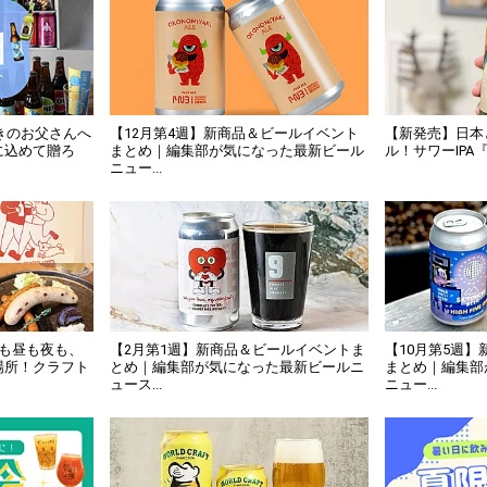
好きのお父さんへ
【12月第4週】新商品＆ビールイベント
【新発売】日本
に込めて贈ろ
まとめ｜編集部が気になった最新ビール
ル！サワーIPA『SO
ニュー...
朝も昼も夜も、
【2月第1週】新商品＆ビールイベントま
【10月第5週
場所！クラフト
とめ｜編集部が気になった最新ビールニ
まとめ｜編集部
ュース...
ニュー...