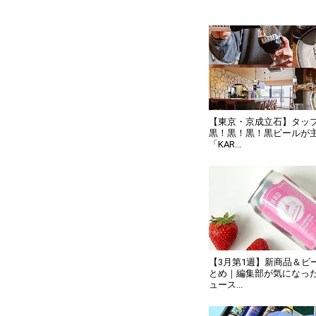
【東京・京成立石】タッ
黒！黒！黒！黒ビールが
「KAR...
【3月第1週】新商品＆ビ
とめ｜編集部が気になっ
ュース...