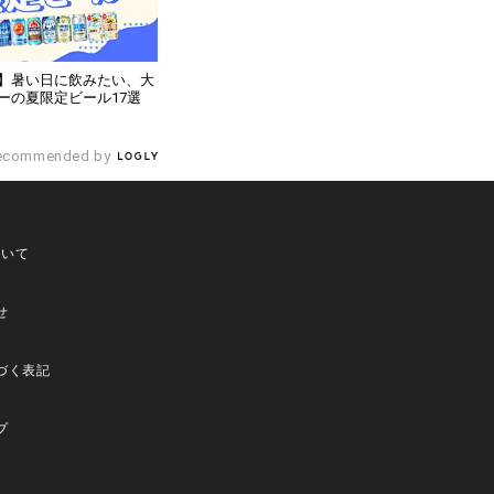
】暑い日に飲みたい、大
ーの夏限定ビール17選
ecommended by
ついて
せ
づく表記
プ