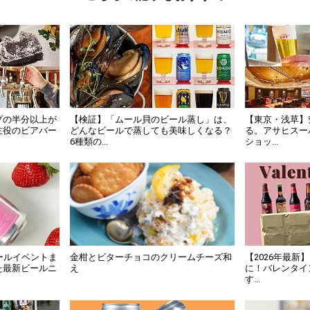
プの半分以上が
【検証】「ムール貝のビール蒸し」は、
【東京・浅草】
主役のビアバー
どんなビールで蒸しても美味しくなる？
る。アサヒスー
6種類の...
ショッ...
ールイベントま
金柑とビターチョコのクリームチーズ和
【2026年最
た最新ビールニ
え
に！バレンタイ
す...