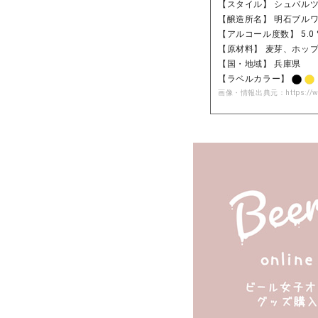
【スタイル】 シュバル
【醸造所名】 明石ブル
【アルコール度数】 5.0 
【原材料】 麦芽、ホッ
【国・地域】 兵庫県
【ラベルカラー】
画像・情報出典元：
https://