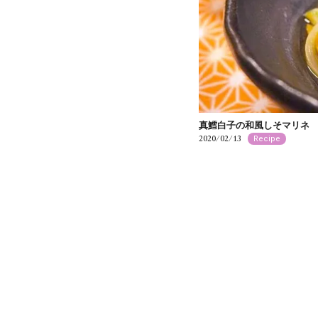
真鱈白子の和風しそマリネ
2020/02/13
Recipe