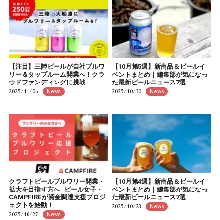
【注目】三陸ビールが自社ブルワ
【10月第5週】新商品＆ビールイ
リー＆タップルーム開業へ！クラ
ベントまとめ｜編集部が気になっ
ウドファンディングに挑戦
た最新ビールニュース7選
2025/11/06
2025/10/30
News
News
クラフトビールブルワリー開業・
【10月第4週】新商品＆ビールイ
拡大を目指す方へ─ビール女子・
ベントまとめ｜編集部が気になっ
CAMPFIREが資金調達支援プロジ
た最新ビールニュース7選
ェクトを始動！
2025/10/23
News
2025/10/27
News