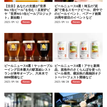
【注目】あなたの支援が“世界
ビールニュース6選！埼玉の"泥
No.1缶ビール“を生む！反射炉ビ
炭"で造るスモークビール、府中で
ヤ「世界NO.1缶ビールプロジェク
のビールイベント、ベアード創業
ト」新始動！
25周年節目のイベントなど
2025/09/12
2025/09/11
News
News
ビールニュース6選！ヤッホーブル
ビールニュース8選！アサヒ新商
ーイング日本最大の駅直結レスト
品、規格外のさくらんぼを使った
ランが来年オープン、六本木で
ビール発売、横浜秋の風物詩オク
BBW開催など
トーバーフェスト開催など
2025/09/04
2025/08/28
News
News