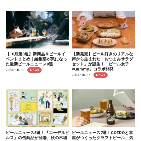
【10月第3週】新商品＆ビールイ
【新発売】ビール好きのリアルな
ベントまとめ｜編集部が気になっ
声から生まれた「おつまみサラダ
た最新ビールニュース9選
セット」が誕生！「ビール女子
×Qummy」コラボ開発
2025/10/16
News
2025/10/15
News
ビールニュース5選！『エーデルピ
ビールニュース7選！COEDOと本
ルス』の缶商品が登場、秋の木場
屋がつくったクラフトビール、気