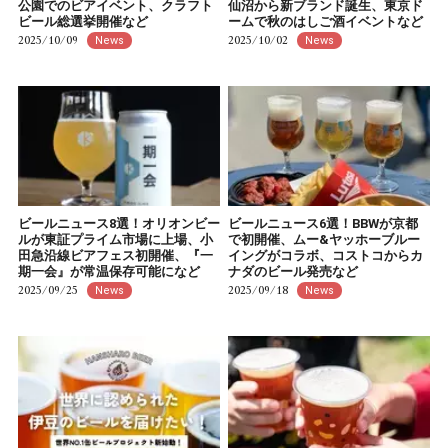
公園でのビアイベント、クラフト
仙沼から新ブランド誕生、東京ド
ビール総選挙開催など
ームで秋のはしご酒イベントなど
2025/10/09
2025/10/02
News
News
ビールニュース8選！オリオンビー
ビールニュース6選！BBWが京都
ルが東証プライム市場に上場、小
で初開催、ムー&ヤッホーブルー
田急沿線ビアフェス初開催、『一
イングがコラボ、コストコからカ
期一会』が常温保存可能になど
ナダのビール発売など
2025/09/25
2025/09/18
News
News