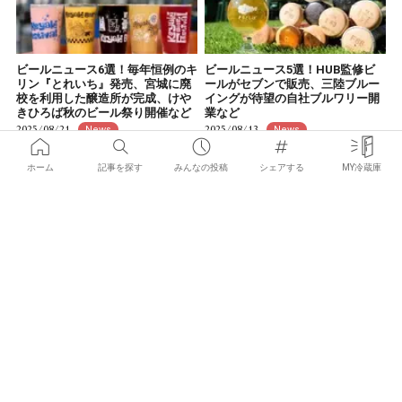
ビールニュース6選！毎年恒例のキ
ビールニュース5選！HUB監修ビ
リン『とれいち』発売、宮城に廃
ールがセブンで販売、三陸ブルー
校を利用した醸造所が完成、けや
イングが待望の自社ブルワリー開
きひろば秋のビール祭り開催など
業など
2025/08/21
2025/08/13
News
News
ホーム
記事を探す
みんなの投稿
シェアする
MY冷蔵庫
×
お気に入りの記事を見つけて
みんなにシェアしよう！
絶品おつまみ！みずみずしくて甘
ビールニュース6選！新千歳空港に
い新玉ねぎを使ったレシピ18品
『SORACHI 1984』の体験拠点オ
ープン、「小金井ビールフェステ
2025/08/08
News
ィバル2025」初開催など
2025/08/07
News