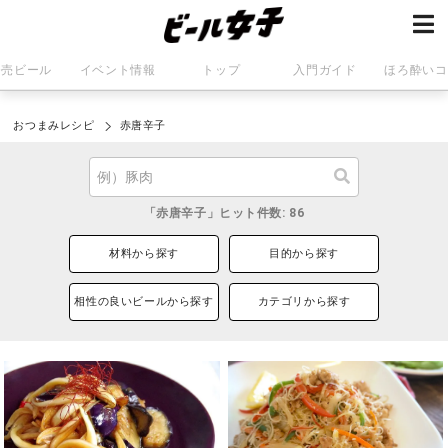
発売ビール
イベント情報
トップ
入門ガイド
ほろ酔いコ
おつまみレシピ
赤唐辛子
「赤唐辛子」ヒット件数: 86
材料から探す
目的から探す
相性の良いビールから探す
カテゴリから探す