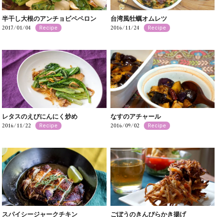
半干し大根のアンチョビペペロン
台湾風牡蠣オムレツ
2017/01/04
2016/11/24
Recipe
Recipe
レタスのえびにんにく炒め
なすのアチャール
2016/11/22
2016/09/02
Recipe
Recipe
スパイシージャークチキン
ごぼうのきんぴらかき揚げ