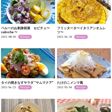
ペルーのお刺身前菜 セビチェ〜
フリッタータ〜イタリアンオムレ
cebiche 〜
ツ〜
2015/08/05
2015/06/30
Recipe
Recipe
タイの焼きなすサラダ “ヤムマクア”
たけのこメンマ風
2015/06/25
2015/05/04
Recipe
Recipe