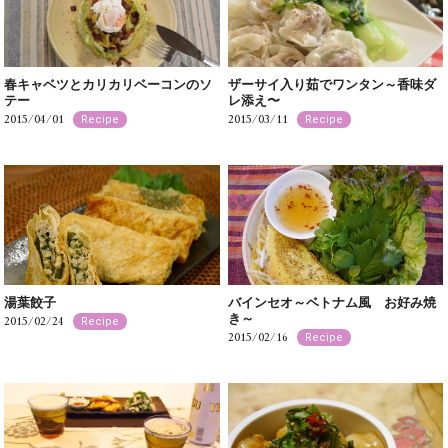
春キャベツとカリカリベーコンのソ
ザーサイ入り茹でワンタン～香味ダ
テー
レ添え〜
2015/04/01
2015/03/11
Recipe
Recipe
湯葉餃子
バインセオ～ベトナム風 お好み焼
き～
2015/02/24
Recipe
2015/02/16
Recipe