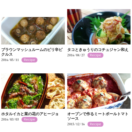
ブラウンマッシュルームのピリ辛ピ
タコときゅうりのコチュジャン和え
クルス
2016/04/27
Recipe
2016/05/11
Recipe
ホタルイカと菜の花のアヒージョ
オーブンで作るミートボールトマト
ソース
2016/03/03
Recipe
2015/12/16
Recipe