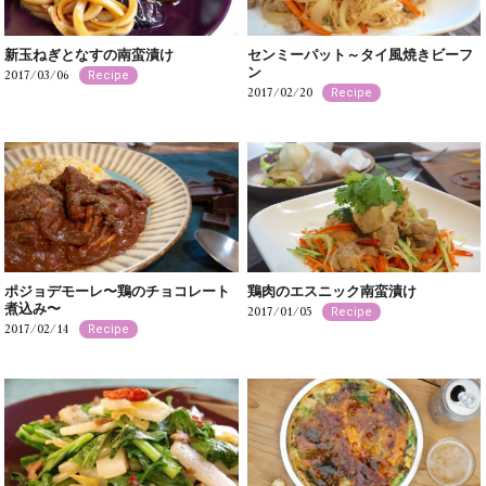
新玉ねぎとなすの南蛮漬け
センミーパット～タイ風焼きビーフ
ン
2017/03/06
Recipe
2017/02/20
Recipe
ポジョデモーレ〜鶏のチョコレート
鶏肉のエスニック南蛮漬け
煮込み〜
2017/01/05
Recipe
2017/02/14
Recipe