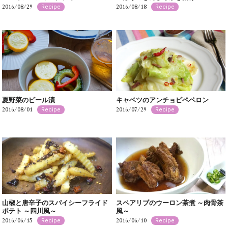
2016/08/29
2016/08/18
Recipe
Recipe
夏野菜のビール漬
キャベツのアンチョビペペロン
2016/08/01
2016/07/29
Recipe
Recipe
山椒と唐辛子のスパイシーフライド
スペアリブのウーロン茶煮 ～肉骨茶
ポテト ～四川風～
風～
2016/06/15
2016/06/10
Recipe
Recipe