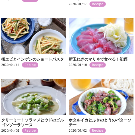
2020/04/17
Recipe
桜エビとインゲンのショートパスタ
新玉ねぎのマリネで食べる！初鰹
2020/04/16
2020/04/10
Recipe
Recipe
クリーミー！ソラマメとウドのゴル
ホタルイカとふきのとうのバターソ
ゴンゾーラソース
テー
2020/04/02
2020/03/02
Recipe
Recipe