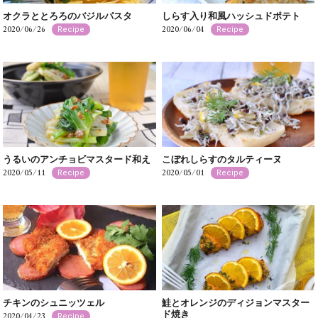
オクラととろろのバジルパスタ
しらす入り和風ハッシュドポテト
2020/06/26
2020/06/04
Recipe
Recipe
うるいのアンチョビマスタード和え
こぼれしらすのタルティーヌ
2020/05/11
2020/05/01
Recipe
Recipe
チキンのシュニッツェル
鮭とオレンジのディジョンマスター
ド焼き
2020/04/23
Recipe