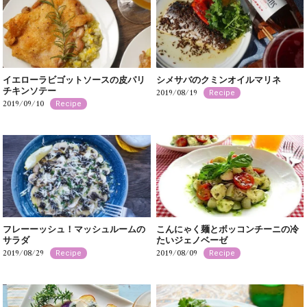
イエローラビゴットソースの皮パリ
シメサバのクミンオイルマリネ
チキンソテー
2019/08/19
Recipe
2019/09/10
Recipe
フレーーッシュ！マッシュルームの
こんにゃく麺とボッコンチーニの冷
サラダ
たいジェノベーゼ
2019/08/29
2019/08/09
Recipe
Recipe