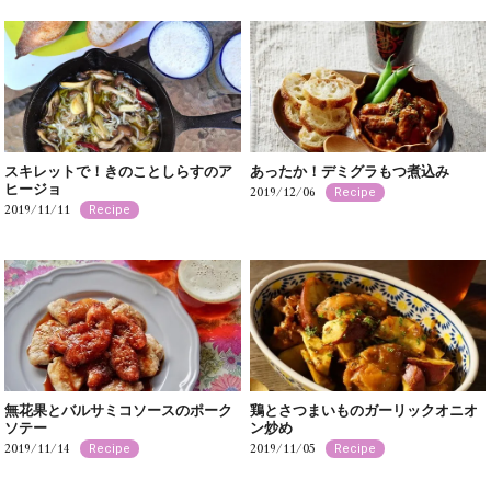
スキレットで！きのことしらすのア
あったか！デミグラもつ煮込み
ヒージョ
2019/12/06
Recipe
2019/11/11
Recipe
無花果とバルサミコソースのポーク
鶏とさつまいものガーリックオニオ
ソテー
ン炒め
2019/11/14
2019/11/05
Recipe
Recipe