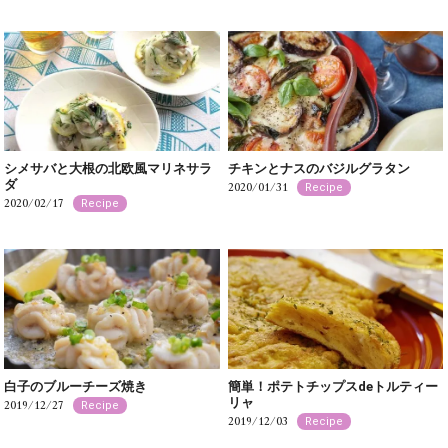
シメサバと大根の北欧風マリネサラ
チキンとナスのバジルグラタン
ダ
2020/01/31
Recipe
2020/02/17
Recipe
白子のブルーチーズ焼き
簡単！ポテトチップスdeトルティー
リャ
2019/12/27
Recipe
2019/12/03
Recipe