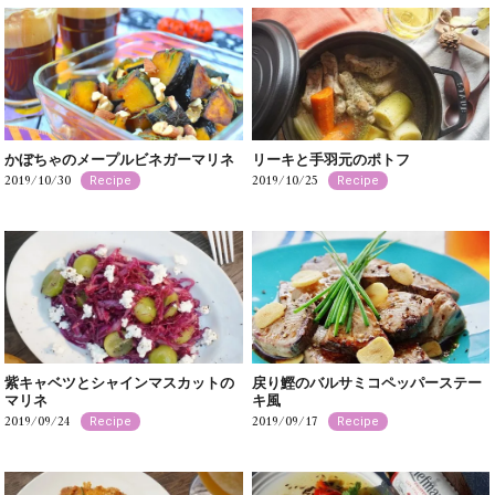
かぼちゃのメープルビネガーマリネ
リーキと手羽元のポトフ
2019/10/30
2019/10/25
Recipe
Recipe
紫キャベツとシャインマスカットの
戻り鰹のバルサミコペッパーステー
マリネ
キ風
2019/09/24
2019/09/17
Recipe
Recipe