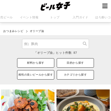
発売ビール
イベント情報
トップ
入門ガイド
ほろ酔いコ
おつまみレシピ
オリーブ油
「オリーブ油」ヒット件数: 87
材料から探す
目的から探す
相性の良いビールから探す
カテゴリから探す