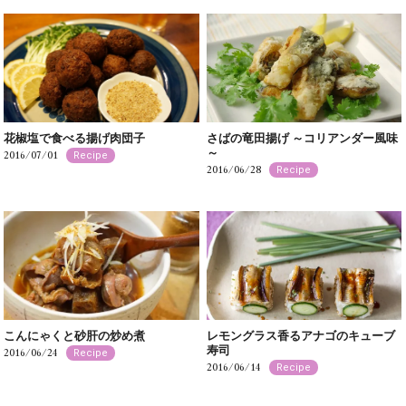
花椒塩で食べる揚げ肉団子
さばの竜田揚げ ～コリアンダー風味
～
2016/07/01
Recipe
2016/06/28
Recipe
こんにゃくと砂肝の炒め煮
レモングラス香るアナゴのキューブ
寿司
2016/06/24
Recipe
2016/06/14
Recipe