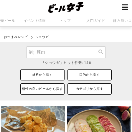
発売ビール
イベント情報
トップ
入門ガイド
ほろ酔いコ
おつまみレシピ
ショウガ
「ショウガ」ヒット件数: 146
材料から探す
目的から探す
相性の良いビールから探す
カテゴリから探す