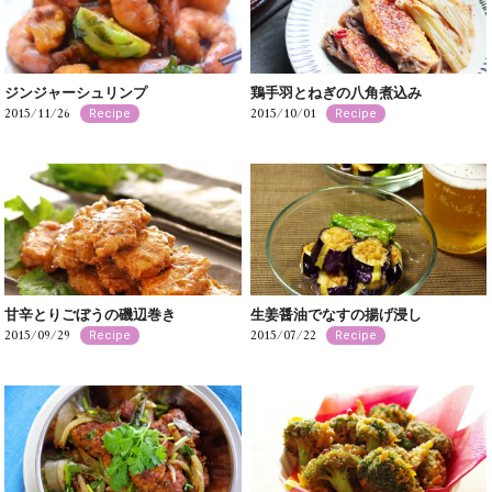
ジンジャーシュリンプ
鶏手羽とねぎの八角煮込み
2015/11/26
2015/10/01
Recipe
Recipe
甘辛とりごぼうの磯辺巻き
生姜醤油でなすの揚げ浸し
2015/09/29
2015/07/22
Recipe
Recipe