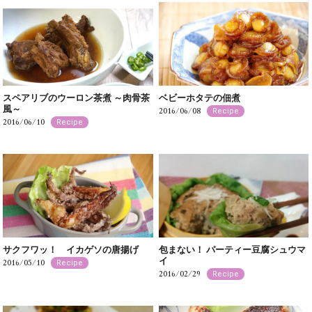
スペアリブのウーロン茶煮 ～肉骨茶
ベビーホタテの佃煮
風～
2016/06/08
Recipe
2016/06/10
Recipe
サクフワッ！ イカゲソの唐揚げ
包まない！ パーティー豆腐シュウマ
イ
2016/05/10
Recipe
2016/02/29
Recipe