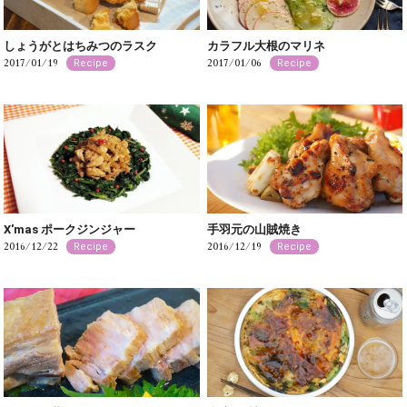
しょうがとはちみつのラスク
カラフル大根のマリネ
2017/01/19
2017/01/06
Recipe
Recipe
X'mas ポークジンジャー
手羽元の山賊焼き
2016/12/22
2016/12/19
Recipe
Recipe