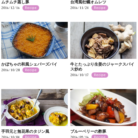
ムチムチ蒸し豚
台湾風牡蠣オムレツ
2016/12/16
2016/11/24
Recipe
Recipe
かぼちゃの和風シェパーズパイ
牛とたっぷり生姜のジャークスパイ
ス炒め
2016/10/28
Recipe
2016/10/17
Recipe
手羽元と無花果のタジン風
ブルーベリーの酢豚
2016/10/04
2016/09/16
Recipe
Recipe