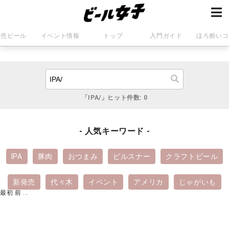
発売ビール
イベント情報
トップ
入門ガイド
ほろ酔いコ
「IPA/」ヒット件数: 0
- 人気キーワード -
IPA
豚肉
おつまみ
ピルスナー
クラフトビール
新発売
代々木
イベント
アメリカ
じゃがいも
最初
前
...