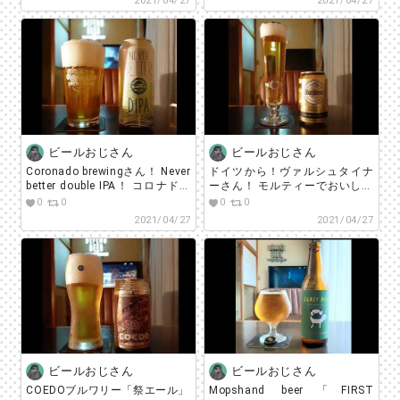
2021/04/27
2021/04/27
ビールおじさん
ビールおじさん
Coronado brewingさん！ Never
ドイツから！ヴァルシュタイナ
better double IPA！ コロナドさ
ーさん！ モルティーでおいしい
んのビールはどれもおいしい！
です！
0
0
0
0
2021/04/27
2021/04/27
ビールおじさん
ビールおじさん
COEDOブルワリー「祭エール」
Mopshand beer「FIRST