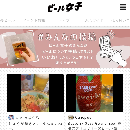
発売ビール
イベント情報
トップ
入門ガイド
ほろ酔いコ
かえるぱんち
Canopus
しょうが焼きと。 うんまいね
Basberry Gose Gweilo Beer 香
ー。
港のブリュワリーのビール 酸味