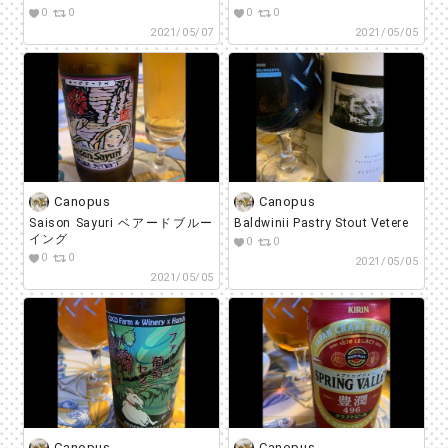
で爽やかさがあって飲みやすい
0
0
0
0
が、肝心のモルトが強くない感
2021/05/07
2021/05/05
じ。
Canopus
Canopus
Saison Sayuri ベアードブルー
Baldwinii Pastry Stout Vetere
イング
0
0
0
0
2021/05/05
2021/05/05
Canopus
Canopus