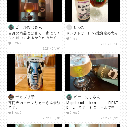
ビールおじさん
しろた
自身の商品とは言え、家にたく
サンクトガーレン/北鎌倉の恵み
さん置いてあるからのみたくな
0
0
っちゃうなぁ。いいかなぁ。
0
0
2021/03/31
2021/04/01
デカプリ子
ビールおじさん
高円寺のイオンリカーさん最強
Mopshand beer「FIRST
です。
BITE」です。 (↑自ビールで申し
訳ないです笑) 昨日はぬるめ、
1
0
0
0
今日はよく冷やして飲んでみま
2021/03/30
2021/03/29
した！ どのビールも共通して言
えると思いますが、ぬるめで飲