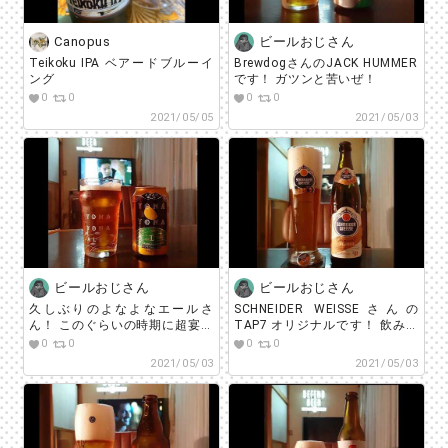
Canopus
ビールおじさん
Teikoku IPA ベアードブルーイ
BrewdogさんのJACK HUMMER
ング
です！ ガツンと苦いぜ！
0
0
0
0
2021/05/05
2021/05/03
ビールおじさん
ビールおじさん
久しぶりのよなよなエールさ
SCHNEIDER WEISSEさんの
ん！ このぐらいの時期に超宴行
TAP7 オリジナルです！ 飲みや
ったな～。 またいきたいなぁ！
すく好きです！おいしいなー！
0
0
0
0
2021/05/03
2021/05/03