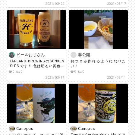
基づいて「香気成分」を最大に
ューシーです(^-^)v
2021/03/22
2021/03/17
引き出したJUICY IPA、とのこ
#beerstagram #sakestagram
と！ これはうんまい！！ 苦味も
#beer #craftbeer #beerlover #ビ
ソフトで程良い！
ール #セリスブルワリー
#beerstagram #sakestagram
#celisbrewery #クラフトビール
#beer #craftbeer #beerlover #ビ
#ビアスタグラム #飲酒タグラム
ール #faryeastbrewing #クラフ
#宅飲み #家飲み #ビール好きな
トビール #ビアスタグラム #飲
人と繋がりたい #ビールで明日
酒タグラム #宅飲み #家飲み #
を幸せに #ビールうまい
ビール好きな人と繋がりたい #
ビールで明日を幸せに #ビール
ビールおじさん
非公開
うまい
HARLAND BREWINGのSUNKEN
おつまみ作れるようになりた
ISLES です！ 色は明るい黄色で
い！
飲みやすくて、優しいIPA！ ロ
0
0
0
0
ング缶なのも嬉しいです(^^)
2021/03/17
2021/03/11
#beerstagram #sakestagram
#beer #craftbeer #beerlover #ビ
ール #harlandbrewing #ハーラ
ンド #クラフトビール
Canopus
Canopus