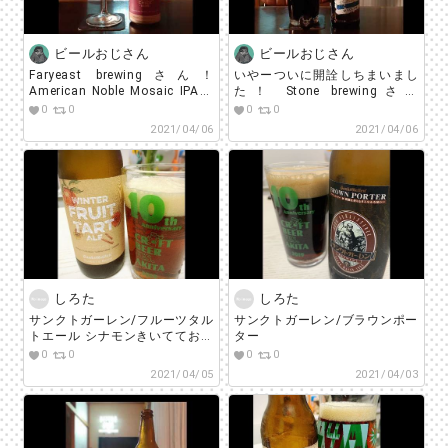
ビール好きな人と繋がりたい #
ビールで明日を幸せに #ビール
うまい
ビールおじさん
ビールおじさん
Faryeast brewingさん！
いやーついに開詮しちまいまし
American Noble Mosaic IPA！
た！ Stone brewingさん
またまた旨い！ ジューシーでガ
Subliminely SELF-
0
0
0
0
ツンとした苦味があり飲みごた
RIGHTEOUS BLACK IPA！ (↑
2021/04/06
2021/04/06
え抜群です(>_<) #beerstagram
名前長い笑) ホッピーかつ黒ビ
#sakestagram #beer
ールも感じます！ 甘いもの欲し
#craftbeer #beerlover #ビール
くなる！ #beerstagram
#faryeastbrewing #クラフトビ
#sakestagram #beer
ール #ビアスタグラム #飲酒タ
#craftbeer #beerlover #ビール
グラム #宅飲み #家飲み #ビー
#stonebrewing #ビアスタグラ
ル好きな人と繋がりたい #ビー
ム #飲酒タグラム
ルで明日を幸せに #ビールうま
い
しろた
しろた
サンクトガーレン/フルーツタル
サンクトガーレン/ブラウンポー
トエール シナモンきいてておい
ター
しい☺️
0
0
0
0
2021/04/05
2021/04/03