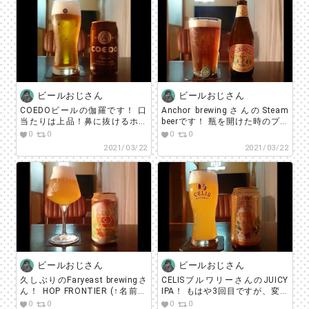
むと小麦の甘みやホップ感、苦
味がしっかりと感じられますが
ガンガンに冷やして飲むとガラ
っと印象が変わり、ゴクゴク系
ビールになります笑 甘辛く味
付けした手羽先なんかとよく合
うかもしれません！ ちなみに個
人的にちょいぬるめが好みで
ビールおじさん
ビールおじさん
す！
COEDOビールの伽羅です！ 口
Anchor brewingさんのSteam
当たりは上品！鼻に抜けるホッ
beerです！ 瓶を開けた時のプシ
プが華やかで爽快です！
ュ！って感じが蒸気機関車っぽ
0
0
0
0
beerstagram #sakestagram
いことからこうしたネーミング
2021/03/22
2021/03/22
#beer #craftbeer #beerlover #ビ
になったらしいですね！ 面白
ール #コエド #coedo #クラフト
い！ #beerstagram
ビール #ビアスタグラム #飲酒
#sakestagram #beer
タグラム #宅飲み #家飲み #ビ
#craftbeer #beerlover #ビール
ール好きな人と繋がりたい #ビ
#anchorbrewing #クラフトビー
ールで明日を幸せに #ビールう
ル #ビアスタグラム #飲酒タグ
まい
ラム #宅飲み #家飲み #ビール
好きな人と繋がりたい #ビール
で明日を幸せに #ビールうまい
ビールおじさん
ビールおじさん
久しぶりのFaryeast brewingさ
CELISブルワリーさんのJUICY
ん！ HOP FRONTIER (↑名前か
IPA！ もはや3回目ですが、変わ
っこいい) 最新のホップ理論に
らずめちゃ旨(^^) 名前の通りジ
0
0
0
0