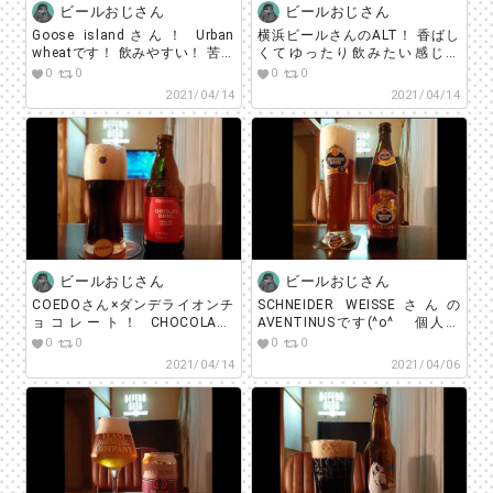
ビールおじさん
ビールおじさん
Goose islandさん！ Urban
横浜ビールさんのALT！ 香ばし
wheatです！ 飲みやすい！ 苦味
くてゆったり飲みたい感じで
もソフトなのでスイスイいけま
す！ #beerstagram
0
0
0
0
すな！ #beerstagram
#sakestagram #beer
2021/04/14
2021/04/14
#sakestagram #beer
#craftbeer #beerlover #ビール
#craftbeer #beerlover #ビール
#横浜ビール #クラフトビール #
#gooseisland #グースアイラン
ビアスタグラム #飲酒タグラム
ド #クラフトビール #ビアスタ
#宅飲み #家飲み #ビール好きな
グラム #飲酒タグラム #宅飲み
人と繋がりたい #ビールで明日
#家飲み #ビール好きな人と繋が
を幸せに #ビールうまい
りたい #ビールで明日を幸せに
#ビールうまい
ビールおじさん
ビールおじさん
COEDOさん×ダンデライオンチ
SCHNEIDER WEISSEさんの
ョコレート！ CHOCOLATE
AVENTINUSです(^o^ゞ 個人的
DUNKEL！ #beerstagram
にドイツ感出したくて、でかめ
0
0
0
0
#sakestagram #beer
の500mlで飲んでみました！ 旨
2021/04/14
2021/04/06
#craftbeer #beerlover #ビール
い！シュナイダーさん本当に好
#コエドビール #ダンデライオン
き！！ #beerstagram
チョコレート #クラフトビール
#sakestagram #beer
#ビアスタグラム #飲酒タグラム
#craftbeer #beerlover #ビール
#宅飲み #家飲み #ビール好きな
#シュナイダーヴァイセ #クラフ
人と繋がりたい #ビールで明日
トビール #ビアスタグラム #飲
を幸せに
酒タグラム #宅飲み #家飲み #