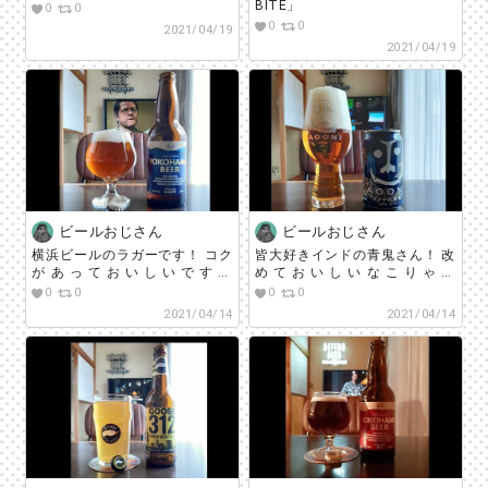
BITE」
0
0
0
0
2021/04/19
2021/04/19
ビールおじさん
ビールおじさん
横浜ビールのラガーです！ コク
皆大好きインドの青鬼さん！ 改
があっておいしいです！
めておいしいなこりゃ！
#beerstagram #sakestagram
#beerstagram #sakestagram
0
0
0
0
#beer #craftbeer #beerlover #ビ
#beer #craftbeer #beerlover #ビ
2021/04/14
2021/04/14
ール #横浜ビール #クラフトビ
ール #インドの青鬼 #クラフト
ール #ビアスタグラム #飲酒タ
ビール #ビアスタグラム #飲酒
グラム #宅飲み #家飲み #ビー
タグラム #宅飲み #家飲み #ビ
ル好きな人と繋がりたい #ビー
ール好きな人と繋がりたい #ビ
ルで明日を幸せに #ビールうま
ールで明日を幸せに #ビールう
い
まい