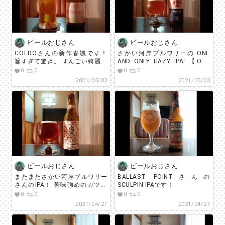
ビールおじさん
ビールおじさん
COEDOさんの新作春颯です！
さかい河岸ブルワリーの ONE
旨すぎて驚き。 すんごい綺麗な
AND ONLY HAZY IPA! 【ONE
味！
AND ONLY キャンペーンとは】
0
0
0
0
共通レシピをもとにクラフトビ
2021/05/03
2021/05/03
ール会社がビールを造り提供。4
社がビールのレシピを考案し、
それを参加ブルワリーが醸造し
て販売する形式。 または 通常
商品を販売支援。利益の一部を
医療基金や飲食店のサポート、
コロナの影響を受けた人々に支
援寄付致します。さかい河岸ブ
ルワリーさんがY.MARKET
BREWINGさんに作成頂いたレシ
ビールおじさん
ビールおじさん
ピをアレンジして醸造した限定
品です。
またまたさかい河岸ブルワリー
BALLAST POINTさんの
さんのIPA！ 苦味強めのガツン
SCULPIN IPAです！
系！
0
0
0
0
2021/04/27
2021/04/27