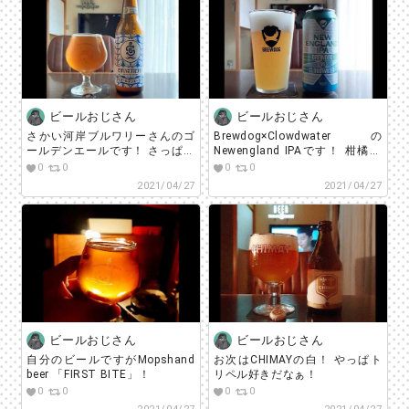
ビールおじさん
ビールおじさん
さかい河岸ブルワリーさんのゴ
Brewdog×Clowdwaterの
ールデンエールです！ さっぱり
Newengland IPAです！ 柑橘系
すっきり！爽やか～！
の良い匂い、苦味も抑えめで飲
0
0
0
0
みやすいです！
2021/04/27
2021/04/27
ビールおじさん
ビールおじさん
自分のビールですがMopshand
お次はCHIMAYの白！ やっぱト
beer 「FIRST BITE」！
リペル好きだなぁ！
0
0
0
0