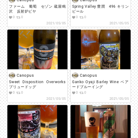
ファーム 葡萄 セゾン 蔵屋鳴
Spring Valley 豊潤 496 キリン
沢 反射炉ビヤ
ビール
0
0
0
0
2021/05/05
2021/05/05
Canopus
Canopus
Sweet Disposition Overworks
Ganko Oyaji Barley Wine ベア
ブリュードッグ
ードブルーイング
0
0
0
0
2021/05/05
2021/05/05