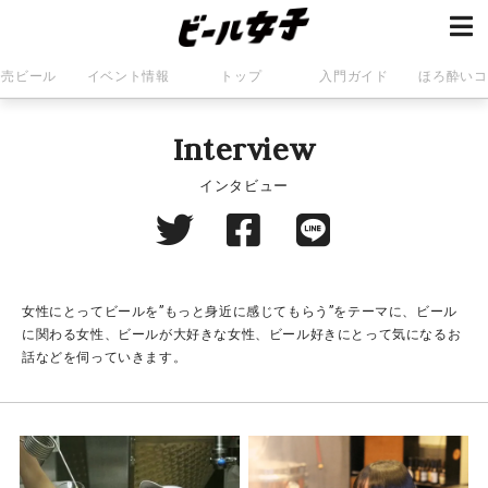
発売ビール
イベント情報
トップ
入門ガイド
ほろ酔いコ
Interview
インタビュー
女性にとってビールを”もっと身近に感じてもらう”をテーマに、ビール
に関わる女性、ビールが大好きな女性、ビール好きにとって気になるお
話などを伺っていきます。