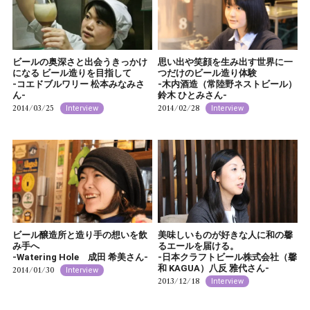
ビールの奥深さと出会うきっかけ
思い出や笑顔を生み出す世界に一
になる ビール造りを目指して
つだけのビール造り体験
-コエドブルワリー 松本みなみさ
-木内酒造（常陸野ネストビール）
ん-
鈴木 ひとみさん-
2014/03/25
2014/02/28
Interview
Interview
ビール醸造所と造り手の想いを飲
美味しいものが好きな人に和の馨
み手へ
るエールを届ける。
-Watering Hole 成田 希美さん-
-日本クラフトビール株式会社（馨
和 KAGUA）八反 雅代さん-
2014/01/30
Interview
2013/12/18
Interview