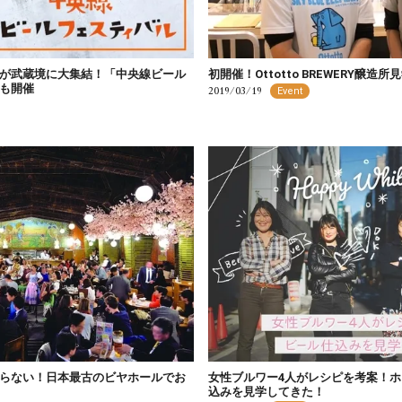
が武蔵境に大集結！「中央線ビール
初開催！Ottotto BREWERY醸
も開催
2019/03/19
Event
らない！日本最古のビヤホールでお
女性ブルワー4人がレシピを考案！
込みを見学してきた！