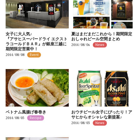
女子に大人気♪
夏はまだまだこれから！期間限定
『アサヒスーパードライ エクスト
おしゃれビール空間まとめ
ラコールドＢＡＲ』が銀座三越に
2014/08/06
News
期間限定営業中！
2014/08/08
Event
ベトナム風揚げ春巻き
おウチビール女子にぴったり！ア
サヒからオシャレな新提案♪
2014/08/05
Recipe
2014/08/05
News