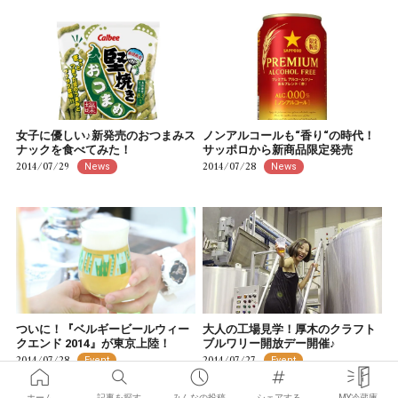
女子に優しい♪新発売のおつまみス
ノンアルコールも“香り“の時代！
ナックを食べてみた！
サッポロから新商品限定発売
2014/07/29
2014/07/28
News
News
ついに！『ベルギービールウィー
大人の工場見学！厚木のクラフト
クエンド 2014』が東京上陸！
ブルワリー開放デー開催♪
2014/07/28
2014/07/27
Event
Event
ホーム
記事を探す
みんなの投稿
シェアする
MY冷蔵庫