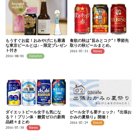
もうすぐお盆！おみやげにも最適
食欲の秋は“旨みとコク”！季節先
な東京ビールとは♪－限定プレゼン
取りの秋ビールまとめ。
ト付き
2014/07/31
News
2014/08/01
Column
ダイエットビール女子も気にな
ビール女子も要チェック♪『出張お
る？！プリン体・糖質ゼロの新商
かみの夏祭り』開催！
品続々まとめ
2014/07/29
Event
2014/07/30
News