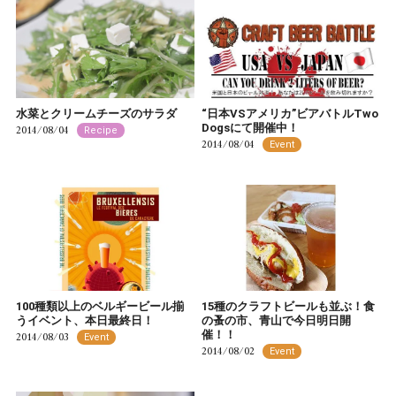
水菜とクリームチーズのサラダ
“日本VSアメリカ”ビアバトルTwo
Dogsにて開催中！
2014/08/04
Recipe
2014/08/04
Event
100種類以上のベルギービール揃
15種のクラフトビールも並ぶ！食
うイベント、本日最終日！
の蚤の市、青山で今日明日開
催！！
2014/08/03
Event
2014/08/02
Event