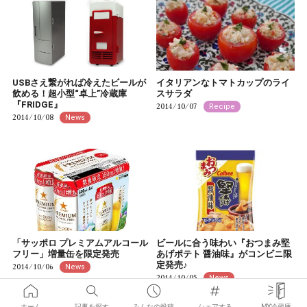
USBさえ繋がれば冷えたビールが
イタリアンなトマトカップのライ
飲める！超小型“卓上”冷蔵庫
スサラダ
『FRIDGE』
2014/10/07
Recipe
2014/10/08
News
「サッポロ プレミアムアルコール
ビールに合う味わい『おつまみ堅
フリー」増量缶を限定発売
あげポテト 醤油味』がコンビニ限
定発売♪
2014/10/06
News
2014/10/05
News
ホーム
記事を探す
みんなの投稿
シェアする
MY冷蔵庫