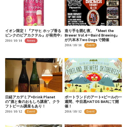
イオン限定！『アサヒ ホップ香る
造り手を囲む夜、『Meet the
ピンクのビアカクテル』が発売中♪
Brewer Vol.4ーBaird Brewing』
が六本木Two Dogs で開催
2014/10/14
News
2014/10/14
Event
日経アカデミア×Drink Planet
ポートランドのアート×ビールの一
の“酒と食のおもしろ講座”、クラ
週間、中目黒HATOS BARにて開
フトビール講座もあり！
催！
2014/10/12
2014/10/12
Event
Event