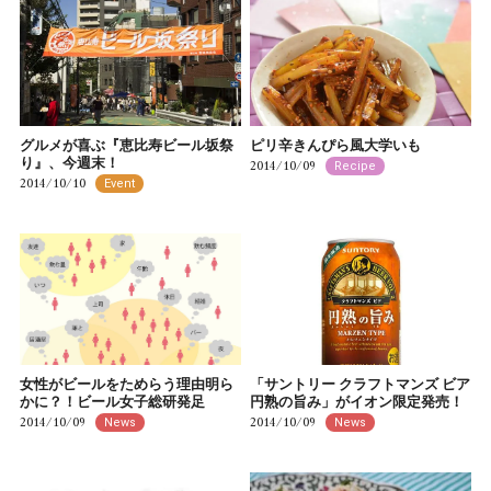
グルメが喜ぶ『恵比寿ビール坂祭
ピリ辛きんぴら風大学いも
り』、今週末！
2014/10/09
Recipe
2014/10/10
Event
女性がビールをためらう理由明ら
「サントリー クラフトマンズ ビア
かに？！ビール女子総研発足
円熟の旨み」がイオン限定発売！
2014/10/09
2014/10/09
News
News