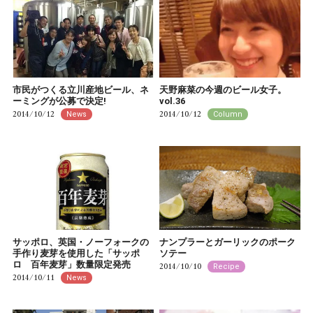
市民がつくる立川産地ビール、ネ
天野麻菜の今週のビール女子。
ーミングが公募で決定!
vol.36
2014/10/12
2014/10/12
News
Column
サッポロ、英国・ノーフォークの
ナンプラーとガーリックのポーク
手作り麦芽を使用した「サッポ
ソテー
ロ 百年麦芽」数量限定発売
2014/10/10
Recipe
2014/10/11
News